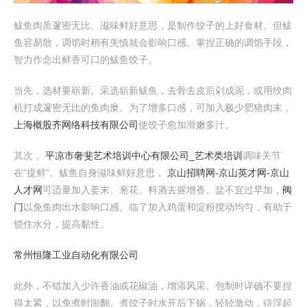
鲅鱼肉质邃密无比、滋味鲜好意思，是制作饺子的上好食材。但鲅
鱼容易散，调馅时稍有失慎就会影响口感。掌捏正确的调馅手段，
智力作念出鲜香可口的鲅鱼饺子。
当先，选材要崭新。采选崭新鲅鱼，去骨去皮后剁成泥，或用绞肉
机打成邃密无比的鱼肉糜。为了增多口感，可加入极少肥猪肉末，
上海概股齐网络科技有限公司
使饺子愈加滑嫩多汁。
其次，
平凉市奢斐艺术培训中心有限公司_艺术类培训
调味关节
在“提鲜”。鲅鱼自身滋味鲜好意思，
京山招聘网-京山英才网-京山
人才网
可适量加入姜末、葱花、料酒去腥增香。盐不宜过早加，
阀
门
以免鱼肉出水影响口感。临了加入鸡蛋和淀粉搅动均匀，有助于
锁住水分，提高黏性。
常州恒隆工业自动化有限公司
此外，不错加入少许香油或花椒油，增添风采。包制时详确不要捏
得太紧，以免煮时闹翻。煮饺子时水开后下锅，轻轻激动，待浮起