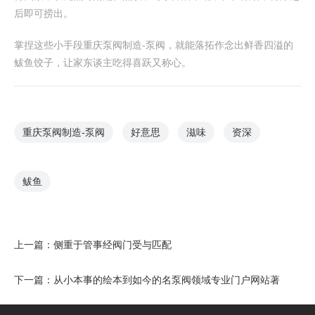
后即可捞出。
掌捏这些小手段 重庆泵阀制造-泵阀，就能落拓作念出鲜香四溢的
鲅鱼饺子，让家东谈主吃得喜跃又称心。
重庆泵阀制造-泵阀
好意思
滋味
资深
鲅鱼
上一篇：
侧重于管事经阀门受与匹配
下一篇：
从小本事的绘本到如今的名泵阀领域专业门户网站著