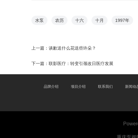
水泵
农历
十六
十月
1997年
上一篇：
谈歉送什么花送些许朵？
下一篇：
联影医疗：转变引颈改日医疗发展
品牌介绍
项目介绍
联系我们
新闻动
Power
重庆泵阀